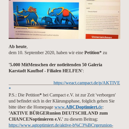
Ab heute
,
dem 10. September 2020, haben wir eine
Petition*
zu
'5.000 MitMenschen der notleitenden 50 Galeria
Karstadt Kaufhof - Filialen HELFEN
':
https://weact.campact.de/p/AKTIVE
*
P.S.: Die Petition
*
bei Campact e.V. ist zur Zeit 'verborgen'
und befindet sich in der Klärungsphase, folglich gehen Sie
bitte über die Homepage
www.
ABCDoptimiert.
de
:
'AKTIVE BÜRGERunion DEUTSCHLAND zum
CHANCENoptimieren e.V.'
zu diesem Beitrag:
https://www.agtoptimiert.de/aktive-b%C3%BCrgerunion-