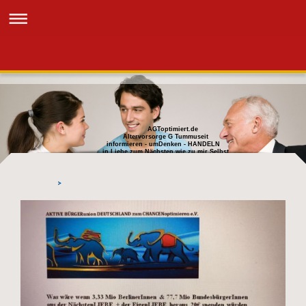
AGToptimiert.de
Altervorsorge G Tummuseit
informieren - umDenken - HANDELN
in Liebe zum Nächsten wie zu mir Selbst
>