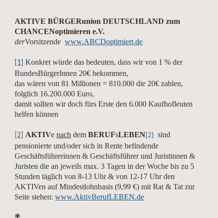
AKTIVE BÜRGERunion DEUTSCHLAND zum
CHANCENoptimieren e.V.
der
Vorsitzende
www.ABCDoptimiert.de
Konkret würde das bedeuten, dass wir von 1 % der
[1]
BundesBürgerInnen 20€ bekommen,
das wären von 81 Millionen = 810.000 die 20€ zahlen,
folglich 16.200.000 Euro,
damit sollten wir doch fürs Erste den 6.000 Kaufhofleuten
helfen können
AKTIV
e
nach
dem
BERUF
s
LEBEN
sind
[2]
[2]
pensionierte und/oder sich in Rente befindende
Geschäftsführerinnen & Geschäftsführer und Juristinnen &
Juristen die an jeweils max. 3 Tagen in der Woche bis zu 5
Stunden täglich von 8-13 Uhr & von 12-17 Uhr den
AKTIVen auf Mindestlohnbasis (9,99 €) mit Rat & Tat zur
Seite stehen:
www.AktivBerufLEBEN.de
*