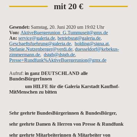
mit 20 €
Gesendet:
Samstag, 20. Juni 2020 um 19:02 Uhr
Von:
AktiveBuergerunion_G.Tummuseit@gmx.de
An:
service@galeria.de
,
betriebsrat@galeria.de
,
Geschaeftsfuehrung@galeria.de
,
holding@signa.at
,
Stefanie.Nutzenberger@verdi.de
,
duesseldorf@kebekus-
zimmermann.de
,
dstgb@dstgb.de
,
Presse+Rundfunk%AktiveBuergerunion@gmx.de
Aufruf:
in ganz DEUTSCHLAND alle
BundesBürgerInnen
um HILFE für die Galeria Karstadt Kaufhof-
MitMenschen zu bitten
Sehr geehrte BundesBürgerinnen & BundesBürger,
sehr geehrte Damen & Herren von Presse & Rundfunk
sehr geehrte Mitarbeiterinnen & Mitarbeiter von