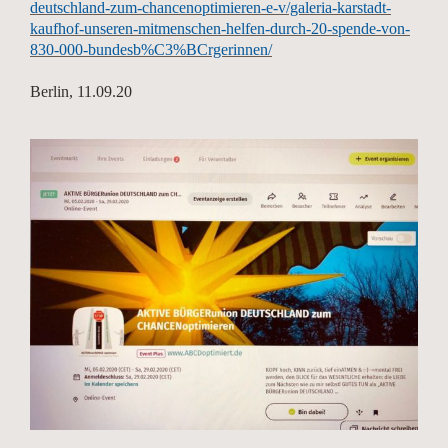
deutschland-zum-chancenoptimieren-e-v/galeria-karstadt-
kaufhof-unseren-mitmenschen-helfen-durch-20-spende-von-
830-000-bundesb%C3%BCrgerinnen/
Berlin, 11.09.20