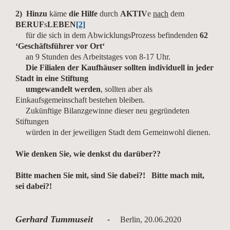
2) Hinzu
käme
die Hilfe
durch
AKTIV
e
nach
dem
BERUF
s
LEBEN
[2]
für die sich in dem AbwicklungsProzess befindenden
62
‘Geschäftsführer vor Ort‘
an 9 Stunden des Arbeitstages von 8-17 Uhr.
Die Filialen der Kaufhäuser sollten individuell in jeder
Stadt in eine Stiftung
umgewandelt werden
, sollten aber als
Einkaufsgemeinschaft bestehen bleiben.
Zukünftige Bilanzgewinne dieser neu gegründeten
Stiftungen
würden in der jeweiligen Stadt dem Gemeinwohl dienen.
Wie denken Sie, wie denkst du darüber??
Bitte machen Sie mit, sind Sie dabei?! Bitte mach mit,
sei dabei?!
Gerhard Tummuseit
-
Berlin, 20.06.2020