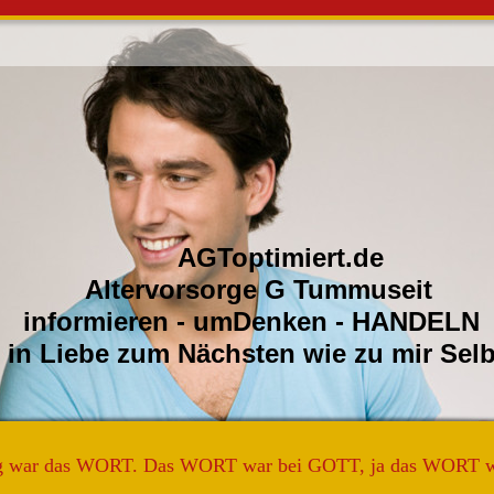
ptimiert.de
orsorge G Tummuseit
ren - umDenken - HANDELN
e zum Nächsten wie zu m
g war das WORT. Das WORT war bei GOTT, ja das WORT 