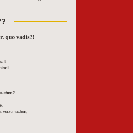
s“?
r. quo vadis?!
aft:
inell
 suchen?
e.
as vorzumachen,