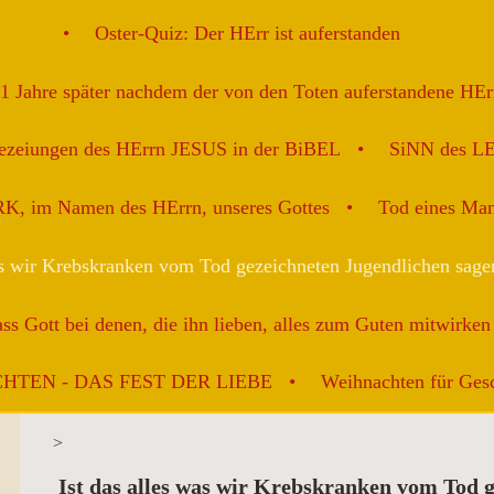
Oster-Quiz: Der HErr ist auferstanden
91 Jahre später nachdem der von den Toten auferstandene HE
ezeiungen des HErrn JESUS in der BiBEL
SiNN des L
K, im Namen des HErrn, unseres Gottes
Tod eines Man
as wir Krebskranken vom Tod gezeichneten Jugendlichen sagen
ss Gott bei denen, die ihn lieben, alles zum Guten mitwirken 
HTEN - DAS FEST DER LIEBE
Weihnachten für Gesc
>
Ist das alles was wir Krebskranken vom Tod 