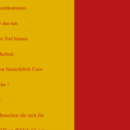
Nachkommen
 das tun
en Tod hinaus
efreit
st hinsichtlich Coro
he !
!
enschen die sich für