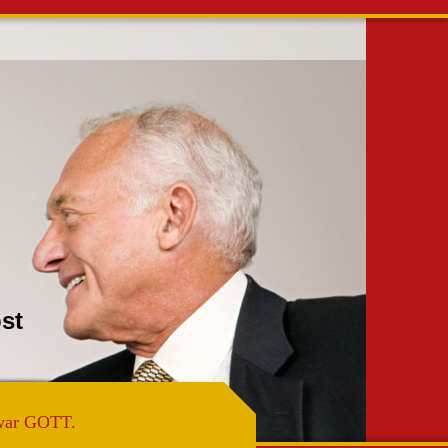
ir Selbst
war GOTT.