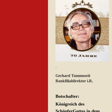
-
Gerhard Tummuseit
Bankfilialdirektor i.R.
Botschafter:
Königreich des
SchöpferGottes in dem