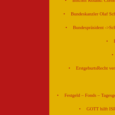
Bischof Roland: Coro
Bundeskanzler Olaf Sc
Bundespräsident ->Sch
ErstgeburtsRecht ver
Festgeld – Fonds – Tagesge
GOTT hilft I