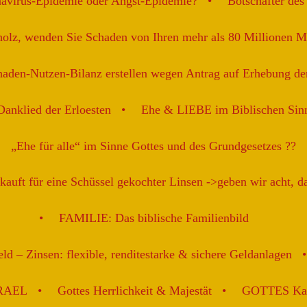
navirus-Epidemie oder Angst-Epidemie?
Botschafter de
holz, wenden Sie Schaden von Ihren mehr als 80 Millionen 
aden-Nutzen-Bilanz erstellen wegen Antrag auf Erhebung de
Danklied der Erloesten
Ehe & LIEBE im Biblischen Sin
„Ehe für alle“ im Sinne Gottes und des Grundgesetzes ??
kauft für eine Schüssel gekochter Linsen ->geben wir acht, 
FAMILIE: Das biblische Familienbild
ld – Zinsen: flexible, renditestarke & sichere Geldanlagen
SRAEL
Gottes Herrlichkeit & Majestät
GOTTES Karr