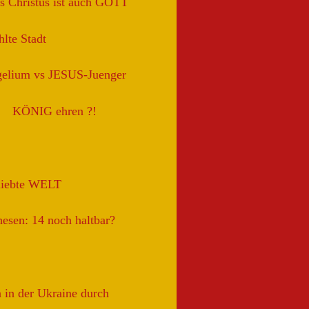
s Christus ist auch GOTT
lte Stadt
gelium vs JESUS-Juenger
KÖNIG ehren ?!
liebte WELT
esen: 14 noch haltbar?
 in der Ukraine durch