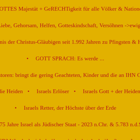
OTTES Majestät + GeRECHTigkeit für alle Völker & Nation
be, Gehorsam, Helfen, Gotteskindschaft, Versöhnen ->ew
is der Christus-Gläubigen seit 1.992 Jahren zu Pfingsten &
GOTT SPRACH: Es werde ...
astoren: bringt die gering Geachteten, Kinder und die an IHN 
die Heiden
Israels Erlöser
Israels Gott + der Heide
Israels Retter, der Höchste über der Erde
5 Jahre Israel als Jüdischer Staat - 2023 n.Chr. & 5.783 n.d