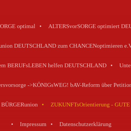
ORGE optimal
ALTERSvorSORGE optimiert 
ion DEUTSCHLAND zum CHANCENoptimieren e.V. - 
 dem BERUFsLEBEN helfen DEUTSCHLAND
Unte
tersvorsorge ->KÖNIGsWEG! bAV-Reform über Petitio
VE BÜRGERunion
ZUKUNFTsOrientierung - GUTE 
Impressum
Datenschutzerklärung