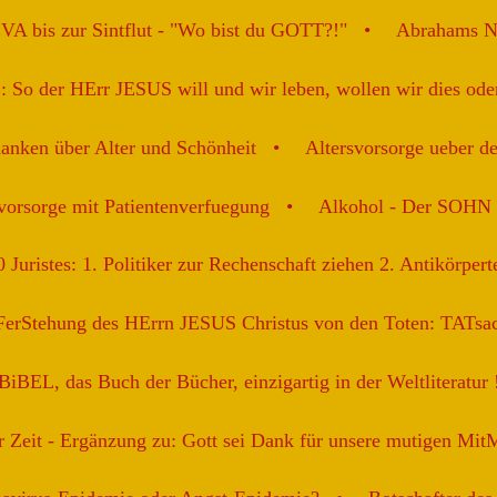
 bis zur Sintflut - "Wo bist du GOTT?!"
Abrahams 
So der HErr JESUS will und wir leben, wollen wir dies oder
nken über Alter und Schönheit
Altersvorsorge ueber d
vorsorge mit Patientenverfuegung
Alkohol - Der SOHN b
uristes: 1. Politiker zur Rechenschaft ziehen 2. Antikörperte
erStehung des HErrn JESUS Christus von den Toten: TATsac
BiBEL, das Buch der Bücher, einzigartig in der Weltliteratur 
r Zeit - Ergänzung zu: Gott sei Dank für unsere mutigen MitM