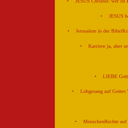
JESUS Christus: wer ist 
JESUS be
Jerusalem in der BibelK
Karriere ja, aber u
LIEBE Gott
Lobgesang auf Gottes
MenschenRechte auf d