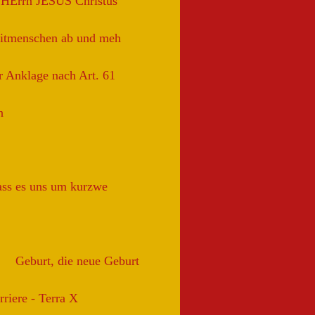
s HErrn JESUS Christus
Mitmenschen ab und meh
r Anklage nach Art. 61
n
dass es uns um kurzwe
Geburt, die neue Geburt
iere - Terra X