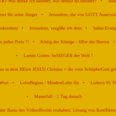
ER? Wie denke ich darüber, wie denkst du darüber?
Jesu
tet für seine Jünger
Jerusalem, die von GOTT Auserwäh
onkordanz
Jerusalem, vergäße ich dein
Judas-Evan
m jeden Preis ?!
König der Könige - HErr der Herren
Lamm Gottes: beSIEGER der Welt !
es in dem HErrn JESUS Christus + die vom SchöpferGott ge
 Wort
LohnBeginn / MindestLohn für
Luthers 95 Th
Mauerfall - 1 Tag danach
er Basis des VölkerRechts einhalten: Lösung von Konflikten