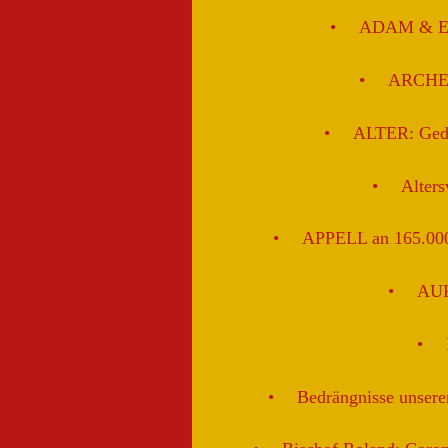
ADAM & EVA
ARCHE: 
ALTER: Geda
Alters
APPELL an 165.000 J
AUF
Bedrängnisse unsere