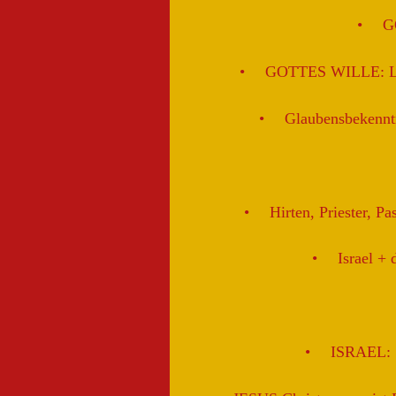
G
GOTTES WILLE: Lie
Glaubensbekenntn
Hirten, Priester, P
Israel + 
ISRAEL: 7