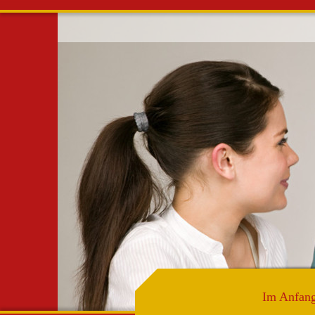
AGTo
Alterv
informie
in Lieb
Im Anfan