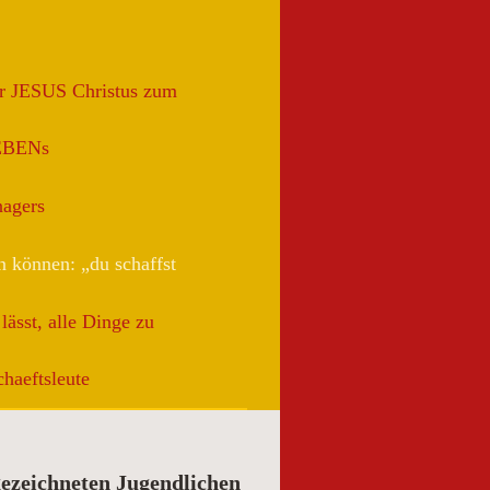
rr JESUS Christus zum
EBENs
agers
 können: „du schaffst
lässt, alle Dinge zu
haeftsleute
gezeichneten Jugendlichen