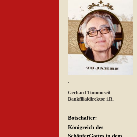
-
Gerhard Tummuseit
Bankfilialdirektor i.R.
Botschafter:
Königreich des
SchöpferGottes in dem