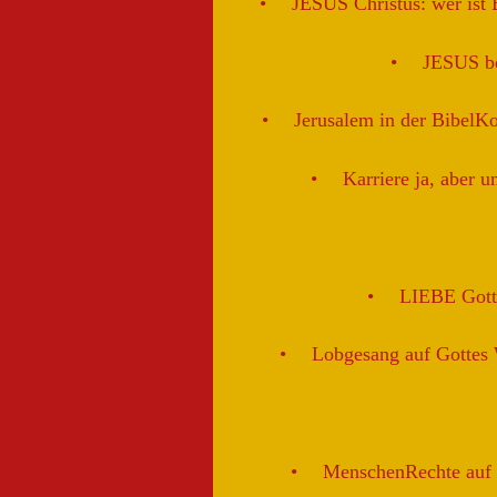
JESUS Christus: wer ist 
JESUS be
Jerusalem in der BibelK
Karriere ja, aber u
LIEBE Gott
Lobgesang auf Gottes
MenschenRechte auf d