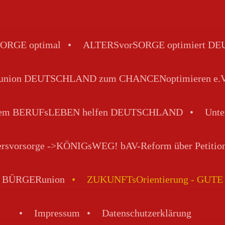
ORGE optimal
ALTERSvorSORGE optimiert 
ion DEUTSCHLAND zum CHANCENoptimieren e.V. - 
 dem BERUFsLEBEN helfen DEUTSCHLAND
Unte
tersvorsorge ->KÖNIGsWEG! bAV-Reform über Petitio
VE BÜRGERunion
ZUKUNFTsOrientierung - GUTE 
Impressum
Datenschutzerklärung