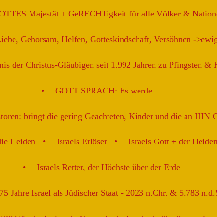
OTTES Majestät + GeRECHTigkeit für alle Völker & Nation
be, Gehorsam, Helfen, Gotteskindschaft, Versöhnen ->ew
is der Christus-Gläubigen seit 1.992 Jahren zu Pfingsten &
GOTT SPRACH: Es werde ...
astoren: bringt die gering Geachteten, Kinder und die an IHN 
die Heiden
Israels Erlöser
Israels Gott + der Heide
Israels Retter, der Höchste über der Erde
5 Jahre Israel als Jüdischer Staat - 2023 n.Chr. & 5.783 n.d