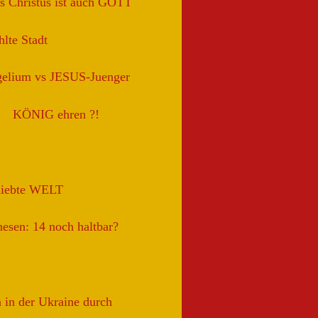
s Christus ist auch GOTT
lte Stadt
gelium vs JESUS-Juenger
KÖNIG ehren ?!
liebte WELT
esen: 14 noch haltbar?
 in der Ukraine durch