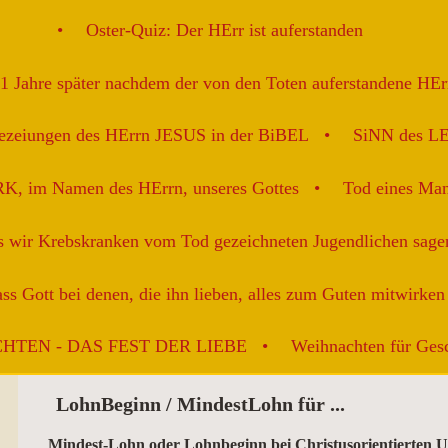
Oster-Quiz: Der HErr ist auferstanden
91 Jahre später nachdem der von den Toten auferstandene HE
ezeiungen des HErrn JESUS in der BiBEL
SiNN des L
K, im Namen des HErrn, unseres Gottes
Tod eines Man
as wir Krebskranken vom Tod gezeichneten Jugendlichen sagen
ss Gott bei denen, die ihn lieben, alles zum Guten mitwirken 
HTEN - DAS FEST DER LIEBE
Weihnachten für Gesc
LohnBeginn / Mindest
Mindest-Lohn oder Lohnbeginn bei Christusorientierten 