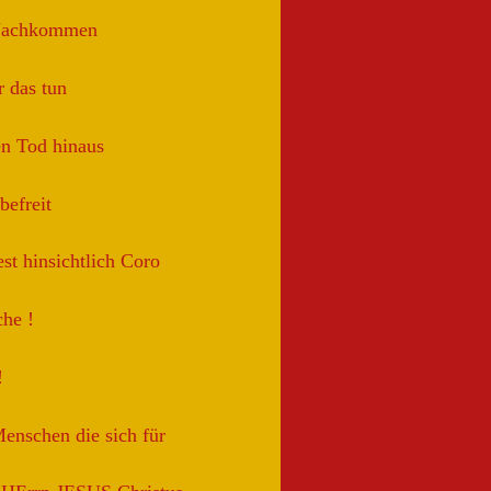
Nachkommen
 das tun
en Tod hinaus
efreit
st hinsichtlich Coro
he !
!
enschen die sich für