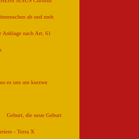
s HErrn JESUS Christus
Mitmenschen ab und meh
r Anklage nach Art. 61
n
dass es uns um kurzwe
Geburt, die neue Geburt
iere - Terra X