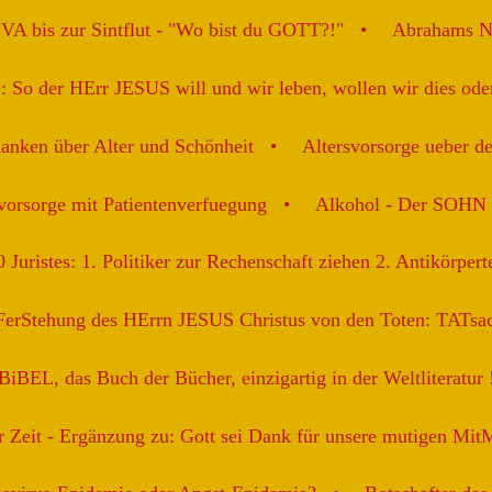
 bis zur Sintflut - "Wo bist du GOTT?!"
Abrahams 
So der HErr JESUS will und wir leben, wollen wir dies oder
nken über Alter und Schönheit
Altersvorsorge ueber d
vorsorge mit Patientenverfuegung
Alkohol - Der SOHN b
uristes: 1. Politiker zur Rechenschaft ziehen 2. Antikörperte
erStehung des HErrn JESUS Christus von den Toten: TATsac
BiBEL, das Buch der Bücher, einzigartig in der Weltliteratur 
r Zeit - Ergänzung zu: Gott sei Dank für unsere mutigen MitM