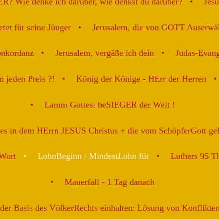
ER? Wie denke ich darüber, wie denkst du darüber?
Jesu
tet für seine Jünger
Jerusalem, die von GOTT Auserwäh
onkordanz
Jerusalem, vergäße ich dein
Judas-Evan
m jeden Preis ?!
König der Könige - HErr der Herren
Lamm Gottes: beSIEGER der Welt !
es in dem HErrn JESUS Christus + die vom SchöpferGott ge
 Wort
LohnBeginn / MindestLohn für
Luthers 95 Th
Mauerfall - 1 Tag danach
er Basis des VölkerRechts einhalten: Lösung von Konflikten