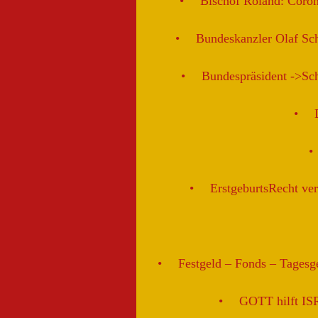
Bischof Roland: Coro
Bundeskanzler Olaf Sc
Bundespräsident ->Sch
ErstgeburtsRecht ver
Festgeld – Fonds – Tagesge
GOTT hilft I