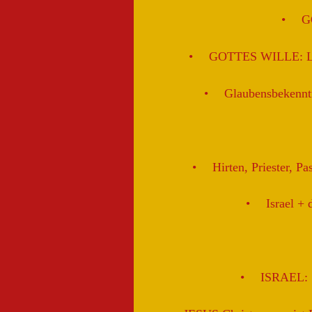
G
GOTTES WILLE: Lie
Glaubensbekenntn
Hirten, Priester, P
Israel + 
ISRAEL: 7