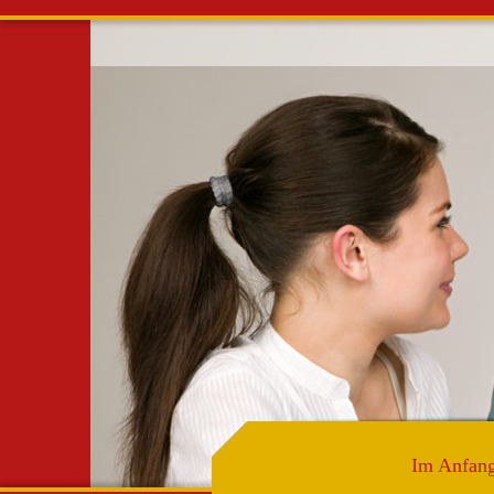
AGTo
Alterv
informie
in Lieb
Im Anfan