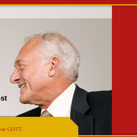
ir Selbst
war GOTT.