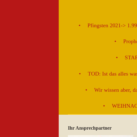
Pfingsten 2021-> 1.9
Proph
STAR
TOD: Ist das alles w
Wir wissen aber, da
WEIHNAC
Ihr Ansprechpartner