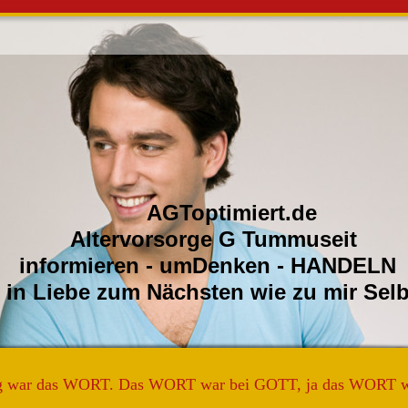
ptimiert.de
orsorge G Tummuseit
ren - umDenken - HANDELN
e zum Nächsten wie zu m
g war das WORT. Das WORT war bei GOTT, ja das WORT 