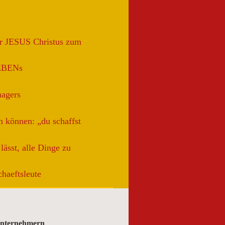
rr JESUS Christus zum
EBENs
agers
 können: „du schaffst
lässt, alle Dinge zu
haeftsleute
Lohn für ...
Unternehmern