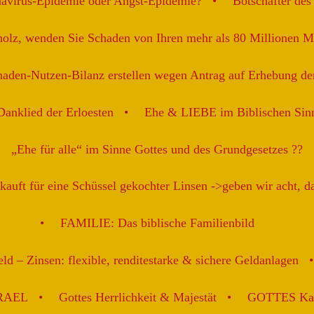
navirus-Epidemie oder Angst-Epidemie?
Botschafter de
holz, wenden Sie Schaden von Ihren mehr als 80 Millionen 
aden-Nutzen-Bilanz erstellen wegen Antrag auf Erhebung de
Danklied der Erloesten
Ehe & LIEBE im Biblischen Sin
„Ehe für alle“ im Sinne Gottes und des Grundgesetzes ??
kauft für eine Schüssel gekochter Linsen ->geben wir acht, 
FAMILIE: Das biblische Familienbild
ld – Zinsen: flexible, renditestarke & sichere Geldanlagen
SRAEL
Gottes Herrlichkeit & Majestät
GOTTES Karr