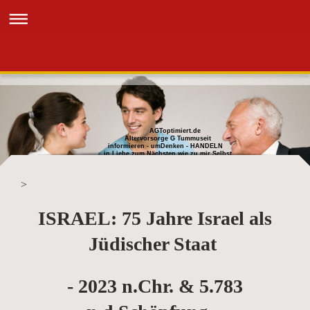
AGToptimiert.de
Altervorsorge G Tummuseit
informieren - umDenken - HANDELN
in Liebe zum Nächsten wie zu mir Selbst
>
ISRAEL: 75 Jahre Israel als
Jüdischer Staat
- 2023 n.Chr. & 5.783