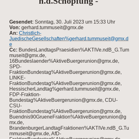
n.d.Schöpfung -
Gesendet:
Sonntag, 30. Juli 2023 um 15:33 Uhr
Von:
gerhard.tummuseit@gmx.de
An:
Christlich-
JuedischeGesellschaften%gerhard.tummuseit@gmx.d
e
Cc:
BundesLandtagsPraesidien%AKTIVe.ndB_G.Tum
museit@gmx.de,
16Bundeslaender%AktiveBuergerunion@gmx.de,
SPD-
FraktionBundestag%AktiveBuergerunion@gmx.de,
LINKE-
FraktionBundestag%AktiveBuergerunion@gmx.de,
HessischerLandtag%gerhard.tummuseit@gmx.de,
FDP-Fraktion-
Bundestag%AktiveBuergerunion@gmx.de, CDU-
CSU-
FraktionBundestag%AktiveBuergerunion@gmx.de,
Buendnis90GrueneFraktion%AktiveBuergerunion@g
mx.de,
BrandenburgerLandtagFraktionen%AKTIVe.ndB_G.Tu
mmuseit@gmx.de, AfD-