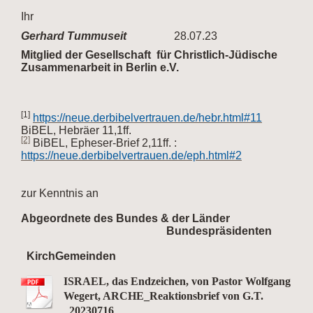
Ihr
Gerhard Tummuseit
28.07.23
Mitglied der Gesellschaft für Christlich-Jüdische
Zusammenarbeit in Berlin e.V.
[1]
https://neue.derbibelvertrauen.de/hebr.html#11
BiBEL, Hebräer 11,1ff.
[2]
BiBEL, Epheser-Brief 2,11ff. :
https://neue.derbibelvertrauen.de/eph.html#2
zur Kenntnis an
Abgeordnete des Bundes & der Länder
Bundespräsidenten
KirchGemeinden
ISRAEL, das Endzeichen, von Pastor Wolfgang
Wegert, ARCHE_Reaktionsbrief von G.T.
_20230716