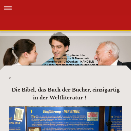
AGToptimiert.de
Altervorsorge G Tummuseit
informieren - umDenken - HANDELN
in Liebe zum Nächsten wie zu mir Selbst
>
Die Bibel, das Buch der Bücher, einzigartig
in der Weltliteratur !