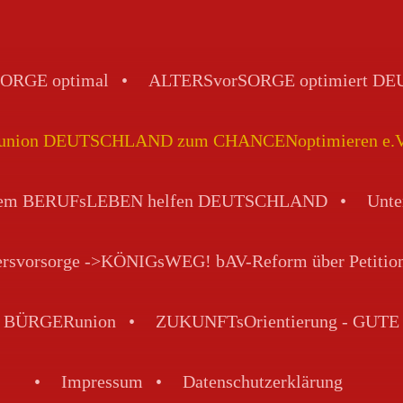
ORGE optimal
ALTERSvorSORGE optimiert 
ion DEUTSCHLAND zum CHANCENoptimieren e.V. - 
 dem BERUFsLEBEN helfen DEUTSCHLAND
Unte
tersvorsorge ->KÖNIGsWEG! bAV-Reform über Petitio
VE BÜRGERunion
ZUKUNFTsOrientierung - GUTE 
Impressum
Datenschutzerklärung