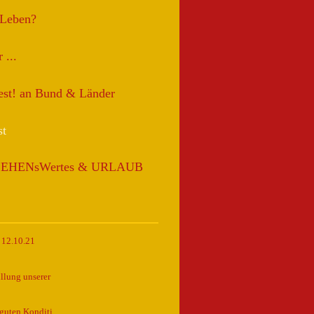
 Leben?
 ...
test! an Bund & Länder
st
SEHENsWertes & URLAUB
 12.10.21
llung unserer
guten Konditi