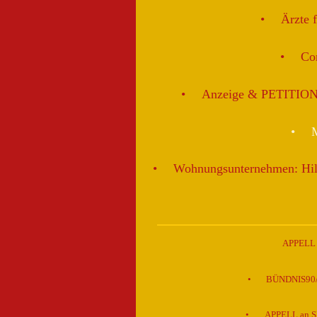
Ärzte 
Cor
Anzeige & PETITION: D
M
Wohnungsunternehmen: H
APPELL a
BÜNDNIS90/DI
APPELL an SP