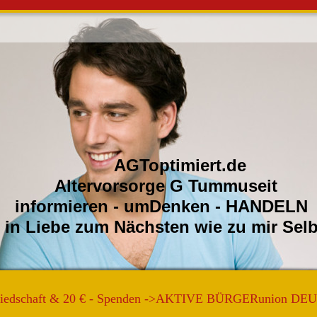
ptimiert.de
orsorge G Tummuseit
ren - umDenken - HANDELN
e zum Nächsten wie zu m
gliedschaft & 20 € - Spenden ->AKTIVE BÜRGERunion 