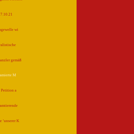
17.10.21
agewelle wi
alistische
kanzler gemäß
famierte M
Petition a
 amtierende
e ‘unserer K