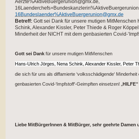
Aerzte%AktiveBuergerunion@gmx.de,
16Laenderchefs+Bundeskanzlerin%AktiveBuergerunio
16Bundeslaender%AktiveBuergerunion@gmx.de
Betreff:
Gott sei Dank für unsere mutigen MitMenschen 
Schink, Alexander Kissler, Peter Thiede & Roger Köppel d
Minderheit der NICHT mit dem genbasierten Covid-‘Impfs
Gott sei Dank
für unsere mutigen MitMenschen
Hans-Ulrich Jörges, Nena Schink, Alexander Kissler, Peter 
die sich für uns als diffamierte ‘volksschädigende‘ Minderhe
genbasierten Covid-‘Impfstoff‘-Geimpften einsetzen! „
HILFE“
Liebe MitBürgerInnen & MitBürger, sehr geehrte Damen 