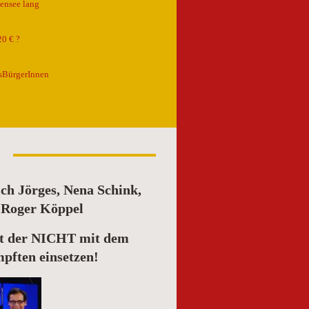
ensee lang
0 € ?
sBürgerInnen
ch Jörges, Nena Schink,
& Roger Köppel
eit der NICHT mit dem
pften einsetzen!