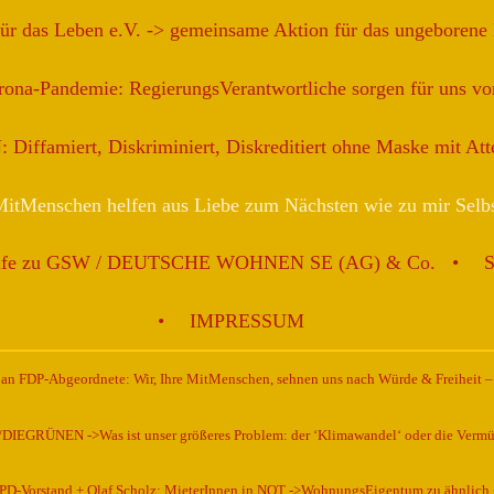
für das Leben e.V. -> gemeinsame Aktion für das ungeborene
ona-Pandemie: RegierungsVerantwortliche sorgen für uns vor
iffamiert, Diskriminiert, Diskreditiert ohne Maske mit At
itMenschen helfen aus Liebe zum Nächsten wie zu mir Selb
ilfe zu GSW / DEUTSCHE WOHNEN SE (AG) & Co.
IMPRESSUM
n FDP-Abgeordnete: Wir, Ihre MitMenschen, sehnen uns nach Würde & Freiheit –
EGRÜNEN ->Was ist unser größeres Problem: der ‘Klimawandel‘ oder die Vermü
D-Vorstand + Olaf Scholz: MieterInnen in NOT ->WohnungsEigentum zu ähnlich 