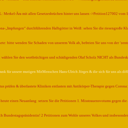
 Merkel-Ära mit allen Gesetzesbrüchen hinter uns lassen ->Petition127002 vom 
ona-„Impfungen“ durchführenden Halbgötter in Weiß: sehen Sie die riesengroße Kl
te: bitte wenden Sie Schaden von unserem Volk ab, befreien Sie uns von der ‘zentr
 wählen Sie den wortbrüchigen und schädigenden Olaf Scholz NICHT als Bundes
Dank für unsere mutigen MitMenschen Hans-Ulrich Jörges & die sich für uns als dif
us prüfen & überlastete Kliniken entlasten mit Antikörper-Therapie gegen Corona: 
heute einen Neuanfang: setzen Sie die Petitionen 1. Misstrauensvotums gegen die
 Bundestagspräsidentin! 2 Petitionen zum Wohle unseres Volkes und insbesonder