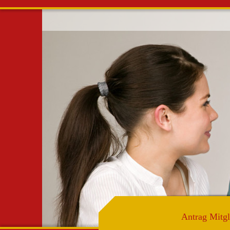
AGTo
Alterv
informie
in Lieb
Antrag Mit