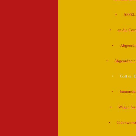
APPELL:
an die Cor
Abgeordne
Abgeordnete:
Gott sei 
Immunstat
Wagen Sie 
Glückwunsch