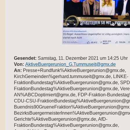
Gesendet:
Samstag, 11. Dezember 2021 um 14:25 Uhr
Von:
AktiveBuergerunion_G.Tummuseit@gmx.de
An:
Presse+Rundfunk%AktiveBuergerunion@gmx.de,
KirchGemeinden%gerhard.tummuseit@gmx.de, LINKE-
FraktionBundestag%AktiveBuergerunion@gmx.de, SPD
FraktionBundestag%AktiveBuergerunion@gmx.de, Vere
AN%ABCDoptimiert@gmx.de, FDP-Fraktion-Bundestag
CDU-CSU-FraktionBundestag%AktiveBuergerunion@g
Buendnis90GrueneFraktion%AktiveBuergerunion@gmx.
BezirksBuergermeisterInnen%AktiveBuergerunion@gmx.
Gerichte%AktiveBuergerunion@gmx.de, AfD-
FraktionBundestag%AktiveBuergerunion@gmx.de,