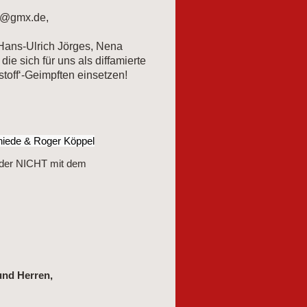
n@gmx.de,
Hans-Ulrich Jörges, Nena
ie sich für uns als diffamierte
toff‘-Geimpften einsetzen!
Thiede & Roger Köppel
it der NICHT mit dem
und Herren,