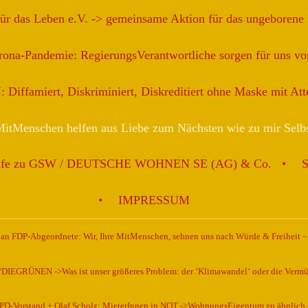
für das Leben e.V. -> gemeinsame Aktion für das ungeborene
ona-Pandemie: RegierungsVerantwortliche sorgen für uns vor
iffamiert, Diskriminiert, Diskreditiert ohne Maske mit At
itMenschen helfen aus Liebe zum Nächsten wie zu mir Selb
ilfe zu GSW / DEUTSCHE WOHNEN SE (AG) & Co.
IMPRESSUM
n FDP-Abgeordnete: Wir, Ihre MitMenschen, sehnen uns nach Würde & Freiheit –
EGRÜNEN ->Was ist unser größeres Problem: der ‘Klimawandel‘ oder die Vermü
D-Vorstand + Olaf Scholz: MieterInnen in NOT ->WohnungsEigentum zu ähnlich 