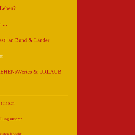
 Leben?
 ...
test! an Bund & Länder
st
SEHENsWertes & URLAUB
 12.10.21
llung unserer
guten Konditi