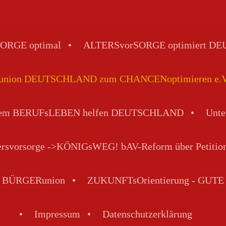
ORGE optimal
ALTERSvorSORGE optimiert 
ion DEUTSCHLAND zum CHANCENoptimieren e.V. - 
 dem BERUFsLEBEN helfen DEUTSCHLAND
Unte
tersvorsorge ->KÖNIGsWEG! bAV-Reform über Petitio
VE BÜRGERunion
ZUKUNFTsOrientierung - GUTE 
Impressum
Datenschutzerklärung