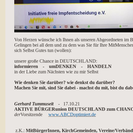
Von Herzen wünsche ich Ihnen als unseren Abgeordneten im Bu
Gelingen bei all dem und zu dem was Sie für Ihre MitMensche
sich Selbst Gutes tun (wollen):
unsere große Chance in DEUTSCHLAND:
informieren - umDENKEN - HANDELN
in der Liebe zum Nächsten wie zu mir Selbst
Wie denken Sie darüber? wie denkst du darüber?
Machen Sie mit, sind Sie dabei - machst du mit, bist du dab
Gerhard Tummuseit
- 17.10.21
AKTIVE BÜRGERunion DEUTSCHLAND zum CHANCENo
der
Vorsitzende
www.ABCDoptimiert.de
z.K.:
MitBürgerInnen, KirchGemeinden, Vereine/Verbänd