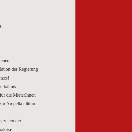
s,
neuen
ation der Regierung
tzes!
erhältnis
für die MieterInnen
ur Ampelkoalition
szeiten der
akrise