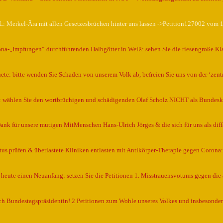
 Merkel-Ära mit allen Gesetzesbrüchen hinter uns lassen ->Petition127002 vom 
ona-„Impfungen“ durchführenden Halbgötter in Weiß: sehen Sie die riesengroße Kl
te: bitte wenden Sie Schaden von unserem Volk ab, befreien Sie uns von der ‘zentr
 wählen Sie den wortbrüchigen und schädigenden Olaf Scholz NICHT als Bundes
Dank für unsere mutigen MitMenschen Hans-Ulrich Jörges & die sich für uns als dif
us prüfen & überlastete Kliniken entlasten mit Antikörper-Therapie gegen Corona: 
heute einen Neuanfang: setzen Sie die Petitionen 1. Misstrauensvotums gegen die
 Bundestagspräsidentin! 2 Petitionen zum Wohle unseres Volkes und insbesonder