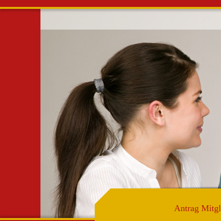
AGTo
Alterv
informie
in Lieb
Antrag Mit