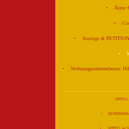
Ärzte 
Cor
Anzeige & PETITION: D
M
Wohnungsunternehmen: H
APPELL a
BÜNDNIS90/DI
APPELL an SP