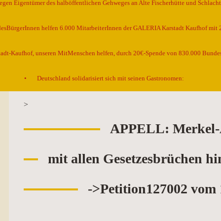
egen Eigentümer des halböffentlichen Gehweges an Alte Fischerhütte und Schlacht
esBürgerInnen helfen 6.000 MitarbeiterInnen der GALERIA Karstadt Kaufhof mit 2
stadt-Kaufhof, unseren MitMenschen helfen, durch 20€-Spende von 830.000 Bunde
Deutschland solidarisiert sich mit seinen Gastronomen:
>
APPELL: Merkel
mit allen Gesetzesbrüchen hi
->Petition127002 vom 