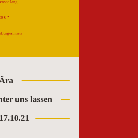
ensee lang
0 € ?
sBürgerInnen
-Ära
nter uns lassen
17.10.21