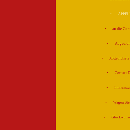
APPELL:
an die Cor
Abgeordne
Abgeordnete:
Gott sei 
Immunstat
Wagen Sie 
Glückwunsch