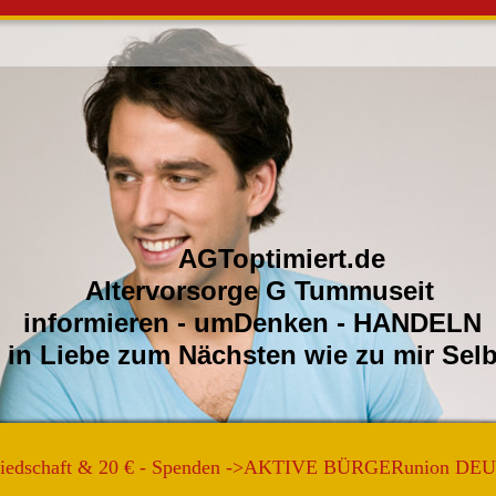
ptimiert.de
orsorge G Tummuseit
ren - umDenken - HANDELN
e zum Nächsten wie zu m
gliedschaft & 20 € - Spenden ->AKTIVE BÜRGERunion 