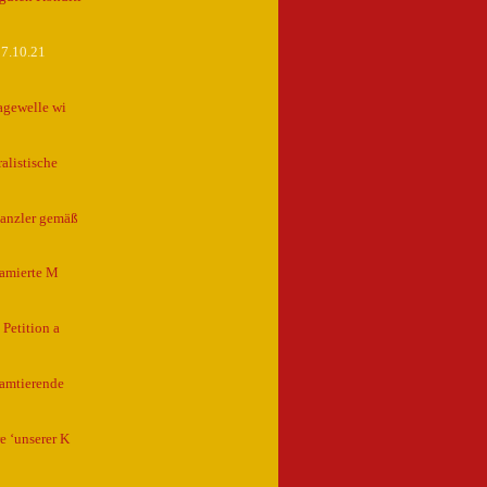
17.10.21
agewelle wi
alistische
kanzler gemäß
famierte M
Petition a
 amtierende
e ‘unserer K