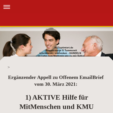
AGToptimiert.de
Altervorsorge G Tummuseit
informieren - umDenken - HANDELN
in Liebe zum Nächsten wie zu mir Selbst
>
Ergänzender Appell zu Offenem EmailBrief
vom 30. März 2021:
1) AKTIVE Hilfe für
MitMenschen und KMU