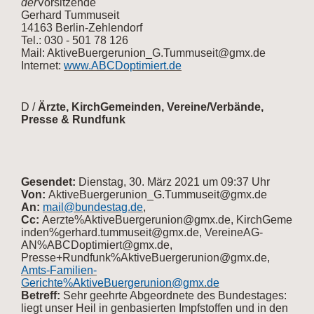
der
Vorsitzende
Gerhard Tummuseit
14163 Berlin-Zehlendorf
Tel.: 030 - 501 78 126
Mail: AktiveBuergerunion_G.Tummuseit@gmx.de
Internet:
www.ABCDoptimiert.de
D /
Ärzte, KirchGemeinden, Vereine/Verbände,
Presse & Rundfunk
Gesendet:
Dienstag, 30. März 2021 um 09:37 Uhr
Von:
AktiveBuergerunion_G.Tummuseit@gmx.de
An:
mail@bundestag.de
,
Cc:
Aerzte%AktiveBuergerunion@gmx.de, KirchGeme
inden%gerhard.tummuseit@gmx.de, VereineAG-
AN%ABCDoptimiert@gmx.de,
Presse+Rundfunk%AktiveBuergerunion@gmx.de,
Amts-Familien-
Gerichte%AktiveBuergerunion@gmx.de
Betreff:
Sehr geehrte Abgeordnete des Bundestages:
liegt unser Heil in genbasierten Impfstoffen und in den